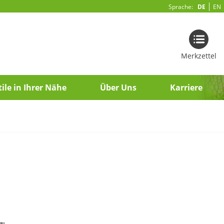
Sprache:
DE
EN
Merkzettel
ile in Ihrer Nähe
Über Uns
Karriere
g: