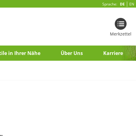
Sprache:
DE
EN
Merkzettel
ile in Ihrer Nähe
Über Uns
Karriere
g: