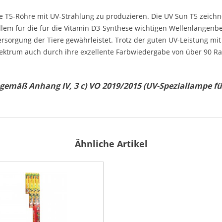
le T5-Röhre mit UV-Strahlung zu produzieren. Die UV Sun T5 zeic
 allem für die für die Vitamin D3-Synthese wichtigen Wellenlängen
3-Versorgung der Tiere gewährleistet. Trotz der guten UV-Leistung 
ektrum auch durch ihre exzellente Farbwiedergabe von über 90 Ra a
emäß Anhang IV, 3 c) VO 2019/2015 (
UV-Speziallampe für
Ähnliche Artikel