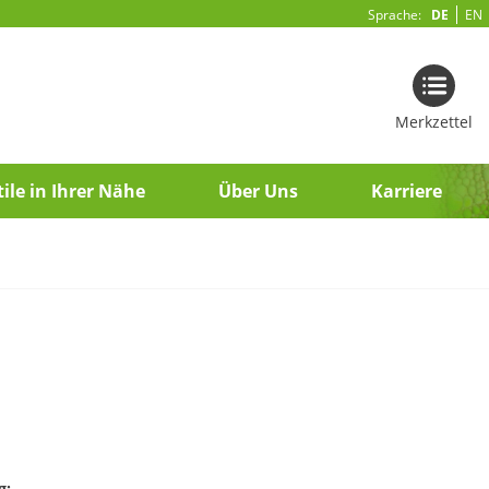
Sprache:
DE
EN
Merkzettel
ile in Ihrer Nähe
Über Uns
Karriere
g: